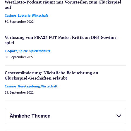
WestLotto-Podcast räumt mit Vorurteilen zum Glücksspiel
auf
Casinos
,
Lotterie
,
Wirtschaft
30. September 2022
Verlosung von FIFA23 FUT-Packs: Kritik an DFB-Gewinn­
spiel
E-Sport
,
Spiele
,
Spielerschutz
30. September 2022
Gesetzes­änderung: Nächtliche Beleuch­tung an
Glücksspiel-Geschäften erlaubt
Casinos
,
Gesetzgebung
,
Wirtschaft
29. September 2022
Ähnliche Themen
ONLINE POKER
BESTE ONLINE CASINOS