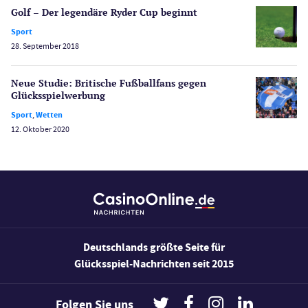
Spielerschutz
Golf – Der legendäre Ryder Cup beginnt
Casino Testberichte
Sport
28. September 2018
Sport
Bonus Ohne Einzahlung
Neue Studie: Britische Fußballfans gegen
Wetten
Glücksspiel­werbung
Slot Freispiele
Sport
,
Wetten
Wirtschaft
12. Oktober 2020
Deutschlands größte Seite für
Glücksspiel-Nachrichten seit 2015
Folgen Sie uns