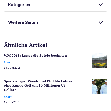
Kategorien
SPIELAUTOMATEN ONLINE SPIELEN
Casinos
PAYPAL ALTERNATIVEN
Weitere Seiten
BONUS OHNE EINZAHLUNG
POKER
E-Sport
CasinoOnline.de
Ähnliche Artikel
Gesetzgebung
Echtgeld
WM 2018: Lasset die Spiele beginnen
Lotterie
Sport
PayPal Casinos
14. Juni 2018
Poker
Novoline Casinos
Spielen Tiger Woods und Phil Mickelson
eine Runde Golf um 10 Millionen US-
Schlagzeilen
Dollar?
Merkur Casinos
Sport
Spiele
15. Juli 2018
Spielautomaten