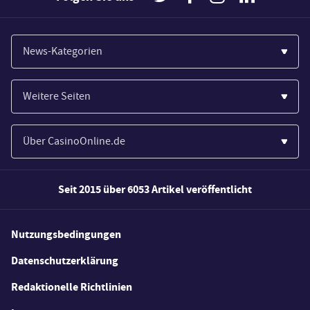
News-Kategorien
Casinos
Weitere Seiten
Wirtschaft
Paypal Casinos
Spiele
Über CasinoOnline.de
Novoline Casinos
Poker
Über Uns
Merkur Casinos
Seit 2015 über 6053 Artikel veröffentlicht
Sport
Unsere Experten
Spielautomaten
Gesetzgebung
Wie wir bewerten
Nutzungsbedingungen
Casino Testberichte
Schlagzeilen
FAQs
Datenschutzerklärung
Casino Bonus Angebote
E-Sport
Redaktionelle Richtlinien
Kostenlose Spiele
Lotterie