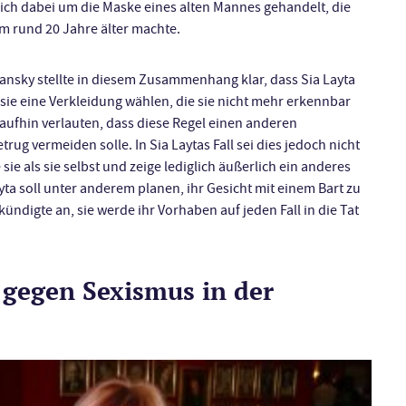
sich dabei um die Maske eines alten Mannes gehandelt, die
m rund 20 Jahre älter machte.
nsky stellte in diesem Zusammenhang klar, dass Sia Layta
te sie eine Verkleidung wählen, die sie nicht mehr erkennbar
aufhin verlauten, dass diese Regel einen anderen
ug vermeiden solle. In Sia Laytas Fall sei dies jedoch nicht
sie als sie selbst und zeige lediglich äußerlich ein anderes
yta soll unter anderem planen, ihr Gesicht mit einem Bart zu
ündigte an, sie werde ihr Vorhaben auf jeden Fall in die Tat
gegen Sexismus in der