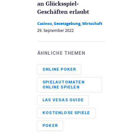
an Glücksspiel-
Geschäften erlaubt
Casinos
,
Gesetzgebung
,
Wirtschaft
29. September 2022
ÄHNLICHE THEMEN
ONLINE POKER
SPIELAUTOMATEN
ONLINE SPIELEN
LAS VEGAS GUIDE
KOSTENLOSE SPIELE
POKER