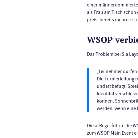
einer männerdominierten
als Frau am Tisch schon
preis, bereits mehrere T
WSOP verbie
Das Problem bei Sia Layta
„Teilnehmer dürfen 
Die Turnierleitung 
und ist befugt, Spie
Identität verschlei
können. Sonnenbrill
werden, wenn eine Id
Diese Regel führte die W
zum WSOP Main Event ein