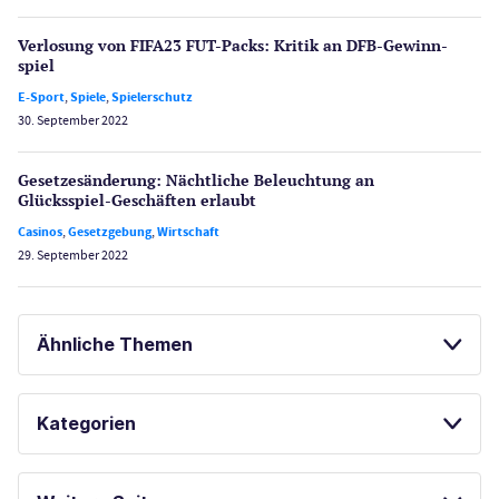
Verlosung von FIFA23 FUT-Packs: Kritik an DFB-Gewinn­
spiel
E-Sport
,
Spiele
,
Spielerschutz
30. September 2022
Gesetzes­änderung: Nächtliche Beleuch­tung an
Glücksspiel-Geschäften erlaubt
Casinos
,
Gesetzgebung
,
Wirtschaft
29. September 2022
Ähnliche Themen
PAYPAL CASINOS
GLÜCKSSPIEL ONLINE
Kategorien
SPORTWETTEN
PROGRESSIVE JACKPOTS
Casinos
KENO SPIELEN
PAYPAL CASINOS