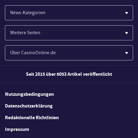
News-Kategorien
Casinos
Weitere Seiten
Wirtschaft
Paypal Casinos
Spiele
Über CasinoOnline.de
Novoline Casinos
Poker
Über Uns
Merkur Casinos
Seit 2015 über 6053 Artikel veröffentlicht
Sport
Unsere Experten
Spielautomaten
Gesetzgebung
Wie wir bewerten
Nutzungsbedingungen
Casino Testberichte
Schlagzeilen
FAQs
Datenschutzerklärung
Casino Bonus Angebote
E-Sport
Redaktionelle Richtlinien
Kostenlose Spiele
Lotterie
Impressum
Spielerschutz