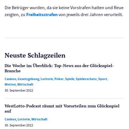
Die Betrüger wurden, da sie keine Vorstrafen hatten und Reue
Freiheitsstrafen
zeigten, zu
von jeweils drei Jahren verurteilt.
Neuste Schlagzeilen
Die Woche im Überblick: Top-News aus der Glücksspiel-
Branche
Casinos
,
Gesetzgebung
,
Lotterie
,
Poker
,
Spiele
,
Spielerschutz
,
Sport
,
Wetten
,
Wirtschaft
30. September 2022
WestLotto-Podcast räumt mit Vorurteilen zum Glücksspiel
auf
Casinos
,
Lotterie
,
Wirtschaft
30. September 2022