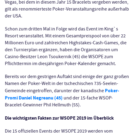
Vegas, bei dem in diesem Jahr 15 Bracelets vergeben werden,
gilt als renommierteste Poker-Veranstaltungsreihe außerhalb
der USA.
Schon zum dritten Mal in Folge wird das Event im King`s
Resort veranstaltet. Mit einem Gesamtpreispool von über 22
Millionen Euro und zahlreichen Highstakes-Cash-Games, die
den Turnierplan ergänzen, haben die Organisatoren um
Casino-Besitzer Leon Tsoukernik (45) die WSOPE zum
Pflichttermin im diesjährigen Poker-Kalender gemacht.
Bereits vor dem gestrigen Auftakt sind einige der ganz großen
Namen der Poker-Welt in der tschechischen 735-Seelen-
Poker-
Gemeinde eingetroffen, darunter der kanadische
Promi Daniel Negreanu (45)
und der 15-fache WSOP-
Bracelet-Gewinner Phil Hellmuth (55).
Die wichtigsten Fakten zur WSOPE 2019 im Überblick
Die 15 offiziellen Events der WSOPE 2019 werden vom