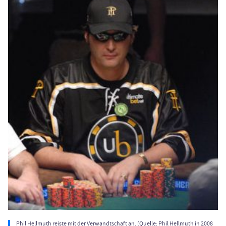
Phil Hellmuth reiste mit der Verwandtschaft an. (Quelle: Phil Hellmuth in 2008