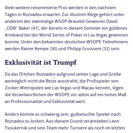
Viele weitere renommierte Pros werden in den nächsten
Tagen in Rozvadov erwartet. Zur illustren Riege gehört unter
anderem der zweimalige WSOP-Bracelet-Gewinner David
„ODB“ Baker (47), der bereits in diesem Sommer ein goldenes
Armband bei der World Series of Poker in Las Vegas gewinnen
konnte. Unter den bekannten deutschen WSOPE-Teilnehmern
werden Rainer Kempe (30) und Philipp Gruissem (32) sein.
Exklusivität ist Trumpf
Da das Örtchen Rozvadov aufgrund seiner Lage und Größe
womöglich nicht die Reize ausstrahlt, die Profispieler von
Zocker-Metropolen wie Las Vegas und Macau kennen, legen
die Verantwortlichen der WSOPE vor allem auf ein hohes Maß
an Professionalität und Exklusivität wert.
Anders könnte es schwierig sein, gutbetuchte Spieler nach
Rozvadov zu locken. Aus diesem Grund veranstalten Leon
Tsoukernik und sein Team mehr Turniere als noch im letzten