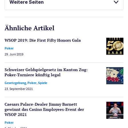
Weitere Seiten
E-Sport
CasinoOnline.de
Ähnliche Artikel
Gesetzgebung
Echtgeld
WSOP 2019: Die First Fifty Honors Gala
Lotterie
Poker
PayPal Casinos
29. Juni 2019
Poker
Novoline Casinos
Schweizer Geldspielgesetz im Kanton Zug:
Poker-Turniere künftig legal
Schlagzeilen
Merkur Casinos
Gesetzgebung
,
Poker
,
Spiele
23. September 2021
Spiele
Spielautomaten
Caesars Palace-Dealer Jimmy Barnett
Spielerschutz
gewinnt das Casino Employees-Event der
Casino Testberichte
WSOP 2021
Poker
Sport