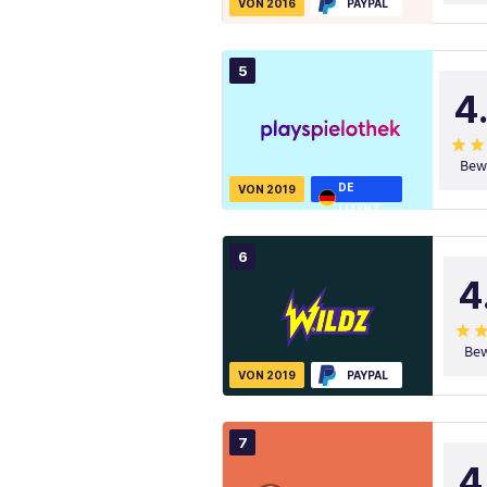
VON 2016
PAYPAL
5
4
Bew
DE
VON 2019
LIZENZ
6
4
Be
VON 2019
PAYPAL
7
4