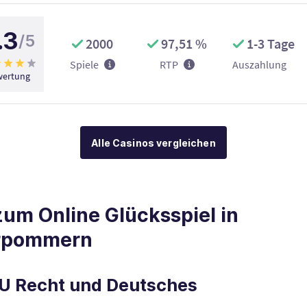
.3
/5
2000
97,51 %
1-3 Tage
Spiele
RTP
Auszahlung
wertung
Alle Casinos vergleichen
zum Online Glücksspiel in
rpommern
EU Recht und Deutsches