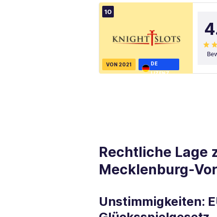
10
4
Be
DE
VON 2021
LIZENZ
Rechtliche Lage 
Mecklenburg-Vo
Unstimmigkeiten: 