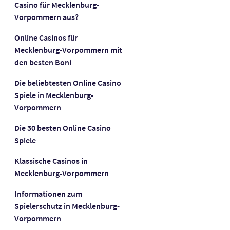
Casino für Mecklenburg-
Vorpommern aus?
Online Casinos für
Mecklenburg-Vorpommern mit
den besten Boni
Die beliebtesten Online Casino
Spiele in Mecklenburg-
Vorpommern
Die 30 besten Online Casino
Spiele
Klassische Casinos in
Mecklenburg-Vorpommern
Informationen zum
Spielerschutz in Mecklenburg-
Vorpommern