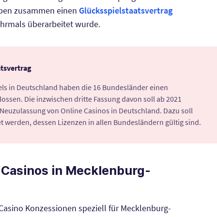
haben zusammen einen
Glücksspielstaatsvertrag
hrmals überarbeitet wurde.
atsvertrag
els in Deutschland haben die 16 Bundesländer einen
lossen. Die inzwischen dritte Fassung davon soll ab 2021
 Neuzulassung von Online Casinos in Deutschland. Dazu soll
t werden, dessen Lizenzen in allen Bundesländern gültig sind.
e Casinos in Mecklenburg-
Casino Konzessionen speziell für Mecklenburg-