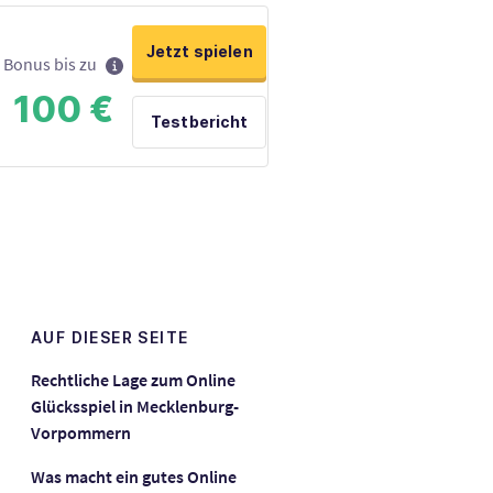
Jetzt spielen
Bonus bis zu
100 €
Testbericht
AUF DIESER SEITE
Rechtliche Lage zum Online
Glücksspiel in Mecklenburg-
Vorpommern
Was macht ein gutes Online