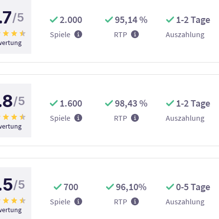
.7
/5
2.000
95,14 %
1-2 Tage
Spiele
RTP
Auszahlung
wertung
.8
/5
1.600
98,43 %
1-2 Tage
Spiele
RTP
Auszahlung
wertung
.5
/5
700
96,10%
0-5 Tage
Spiele
RTP
Auszahlung
wertung