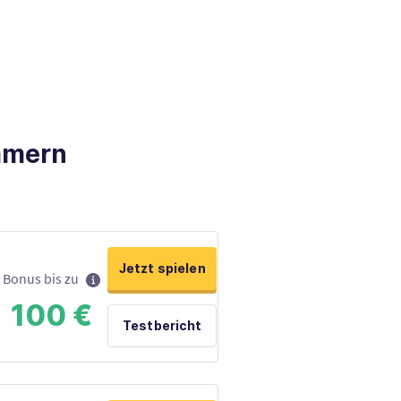
mmern
Jetzt spielen
Bonus bis zu
100 €
Testbericht