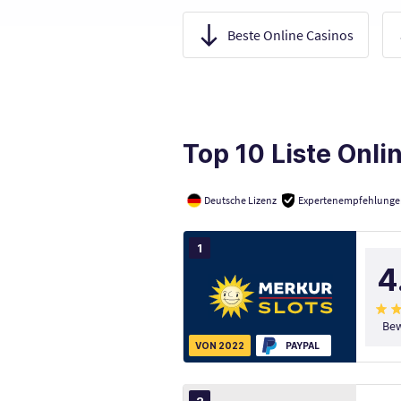
Beste Online Casinos
Top 10 Liste On
Deutsche Lizenz
Expertenempfehlunge
1
4
Be
VON 2022
PAYPAL