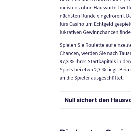
meistens ohne Hausvorteil wetten
nächsten Runde eingefroren). Da
fürs Casino um Echtgeld gespiel
lukrativen Gewinnchancen finden
Spielen Sie Roulette auf einze
Chancen, werden Sie nach Taus
97,3 % Ihres Startkapitals in de
Spiels bei etwa 2,7 % liegt. Be
an die Spieler ausgeschüttet.
Null sichert den Hausvo