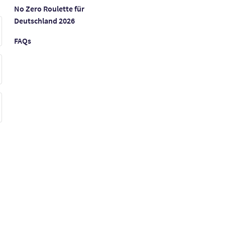
No Zero Roulette für
Deutschland 2026
FAQs