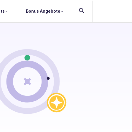
sts
Bonus Angebote