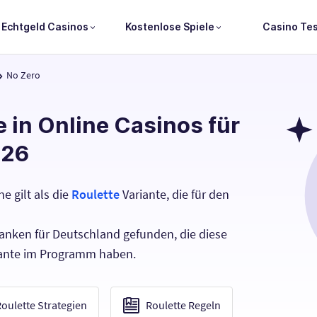
Echtgeld Casinos
Kostenlose Spiele
Casino Te
No Zero
e in Online Casinos für
026
e gilt als die
Roulette
Variante, die für den
anken für Deutschland gefunden, die diese
iante im Programm haben.
oulette Strategien
Roulette Regeln