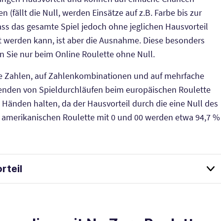
 (fällt die Null, werden Einsätze auf z.B. Farbe bis zur
ss das gesamte Spiel jedoch ohne jeglichen Hausvorteil
t werden kann, ist aber die Ausnahme. Diese besonders
 Sie nur beim Online Roulette ohne Null.
lne Zahlen, auf Zahlenkombinationen und auf mehrfache
enden von Spieldurchläufen beim europäischen Roulette
n Händen halten, da der Hausvorteil durch die eine Null des
im amerikanischen Roulette mit 0 und 00 werden etwa 94,7 %
rteil