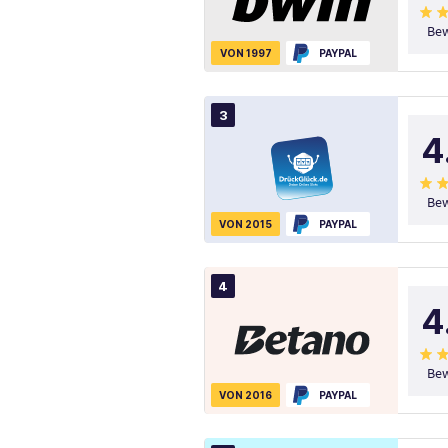
Be
VON 1997
PAYPAL
3
4
Be
VON 2015
PAYPAL
4
4
Be
VON 2016
PAYPAL