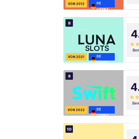
DE
VON 2012
LIZENZ
8
4
Be
DE
VON 2021
LIZENZ
9
4
Bew
DE
VON 2022
LIZENZ
10