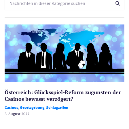
Österreich: Glücksspiel-Reform zugunsten der
Casinos bewusst verzögert?
Casinos
,
Gesetzgebung
,
Schlagzeilen
3. August 2022