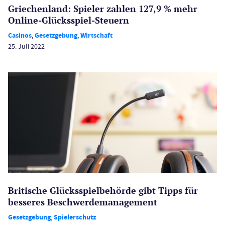
Griechenland: Spieler zahlen 127,9 % mehr
Online-Glücksspiel-Steuern
Casinos
,
Gesetzgebung
,
Wirtschaft
25. Juli 2022
Britische Glücks­spiel­behörde gibt Tipps für
besseres Beschwerde­management
Gesetzgebung
,
Spielerschutz