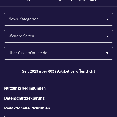
Schlagzeilen
Merkur Casinos
Spiele
Spielautomaten
News-Kategorien
Spielerschutz
Casinos
Casino Testberichte
Weitere Seiten
Wirtschaft
Sport
Bonus Ohne Einzahlung
Paypal Casinos
Spiele
Über CasinoOnline.de
Novoline Casinos
Wetten
Poker
Slot Freispiele
Über Uns
Merkur Casinos
Seit 2015 über 6053 Artikel veröffentlicht
Sport
Wirtschaft
Unsere Experten
Spielautomaten
Gesetzgebung
Wie wir bewerten
Nutzungsbedingungen
Casino Testberichte
Schlagzeilen
FAQs
Datenschutzerklärung
Casino Bonus Angebote
E-Sport
Redaktionelle Richtlinien
Kostenlose Spiele
Lotterie