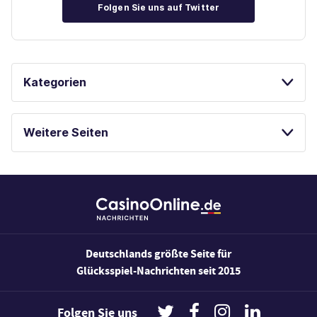
Folgen Sie uns auf Twitter
Kategorien
Casinos
Weitere Seiten
E-Sport
CasinoOnline.de
Gesetzgebung
Echtgeld
Lotterie
PayPal Casinos
Deutschlands größte Seite für
Glücksspiel-Nachrichten seit 2015
Poker
Novoline Casinos
Folgen Sie uns