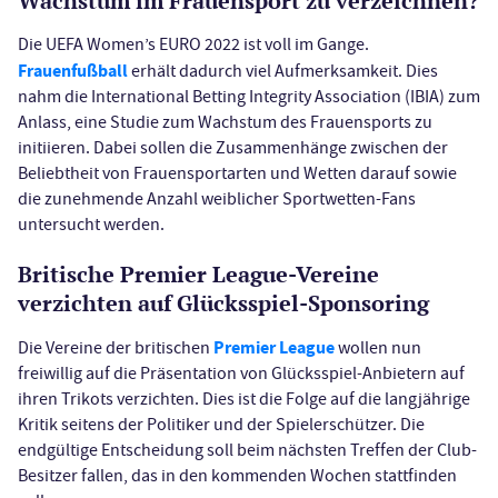
Wachstum im Frauensport zu verzeichnen?
Die UEFA Women’s EURO 2022 ist voll im Gange.
Frauenfußball
erhält dadurch viel Aufmerksamkeit. Dies
nahm die International Betting Integrity Association (IBIA) zum
Anlass, eine Studie zum Wachstum des Frauensports zu
initiieren. Dabei sollen die Zusammenhänge zwischen der
Beliebtheit von Frauensportarten und Wetten darauf sowie
die zunehmende Anzahl weiblicher Sportwetten-Fans
untersucht werden.
Britische Premier League-Vereine
verzichten auf Glücksspiel-Sponsoring
Premier League
Die Vereine der britischen
wollen nun
freiwillig auf die Präsentation von Glücksspiel-Anbietern auf
ihren Trikots verzichten. Dies ist die Folge auf die langjährige
Kritik seitens der Politiker und der Spielerschützer. Die
endgültige Entscheidung soll beim nächsten Treffen der Club-
Besitzer fallen, das in den kommenden Wochen stattfinden