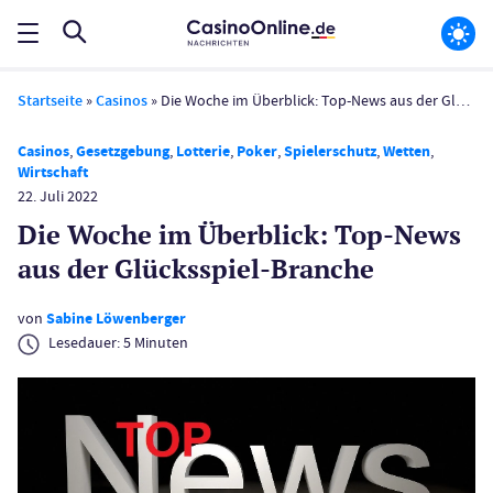
Startseite
»
Casinos
»
Die Woche im Überblick: Top-News aus der Glücksspiel-Branche
Casinos
,
Gesetzgebung
,
Lotterie
,
Poker
,
Spielerschutz
,
Wetten
,
Wirtschaft
22. Juli 2022
Die Woche im Überblick: Top-News
aus der Glücksspiel-Branche
von
Sabine Löwenberger
Lesedauer:
5
Minuten