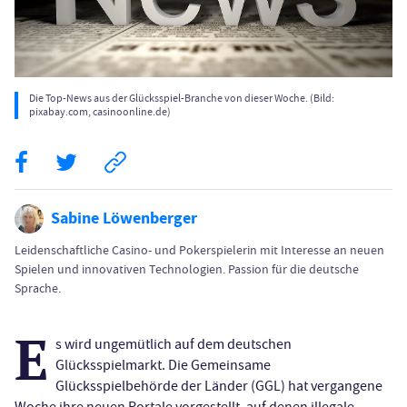
Die Top-News aus der Glücksspiel-Branche von dieser Woche. (Bild:
pixabay.com, casinoonline.de)
Sabine Löwenberger
Leidenschaftliche Casino- und Pokerspielerin mit Interesse an neuen
Spielen und innovativen Technologien. Passion für die deutsche
Sprache.
E
s wird ungemütlich auf dem deutschen
Glücksspielmarkt. Die Gemeinsame
Glücksspielbehörde der Länder (GGL) hat vergangene
Woche ihre neuen Portale vorgestellt, auf denen illegale