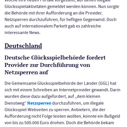
Glücksspielaktivitäten gemeldet werden können. Nun sorgte
die Behörde mit ihrer Aufforderung an die Provider,
Netzsperren durchzuführen, für heftigen Gegenwind. Doch
auch auf internationalem Parkett gab es zahlreiche
interessante News.
Deutschland
Deutsche Glücksspielbehörde fordert
Provider zur Durchführung von
Netzsperren auf
Die Gemeinsame Glücksspielbehörde der Länder (GGL) hat
sich mit einem Schreiben an Internetprovider gewandt. Darin
wurden diese dazu aufgefordert, auf „dem kleinen
Netzsperren
Dienstweg“
durchzuführen, um illegale
Glücksspiel-Webseiten zu sperren. Anbietern, die der
Aufforderung nicht Folge leisten wollten, könnte ein Bußgeld
von bis zu 500.000 Euro drohen. Doch die Behörde bekam