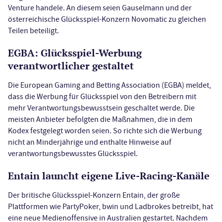
Venture handele. An diesem seien Gauselmann und der
österreichische Glücksspiel-Konzern Novomatic zu gleichen
Teilen beteiligt.
EGBA: Glücksspiel-Werbung
verantwortlicher gestaltet
Die European Gaming and Betting Association (EGBA) meldet,
dass die Werbung für Glücksspiel von den Betreibern mit
mehr Verantwortungsbewusstsein geschaltet werde. Die
meisten Anbieter befolgten die Maßnahmen, die in dem
Kodex festgelegt worden seien. So richte sich die Werbung
nicht an Minderjährige und enthalte Hinweise auf
verantwortungsbewusstes Glücksspiel.
Entain launcht eigene Live-Racing-Kanäle
Der britische Glücksspiel-Konzern Entain, der große
Plattformen wie PartyPoker, bwin und Ladbrokes betreibt, hat
eine neue Medienoffensive in Australien gestartet. Nachdem