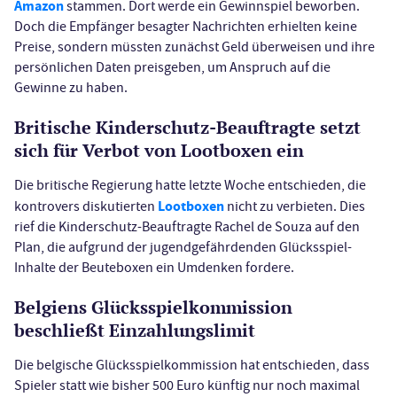
Amazon
stammen. Dort werde ein Gewinnspiel beworben.
Doch die Empfänger besagter Nachrichten erhielten keine
Preise, sondern müssten zunächst Geld überweisen und ihre
persönlichen Daten preisgeben, um Anspruch auf die
Gewinne zu haben.
Britische Kinderschutz-Beauftragte setzt
sich für Verbot von Lootboxen ein
Die britische Regierung hatte letzte Woche entschieden, die
Lootboxen
kontrovers diskutierten
nicht zu verbieten. Dies
rief die Kinderschutz-Beauftragte Rachel de Souza auf den
Plan, die aufgrund der jugendgefährdenden Glücksspiel-
Inhalte der Beuteboxen ein Umdenken fordere.
Belgiens Glücksspielkommission
beschließt Einzahlungslimit
Die belgische Glücksspielkommission hat entschieden, dass
Spieler statt wie bisher 500 Euro künftig nur noch maximal