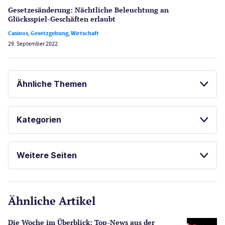
Gesetzes­änderung: Nächtliche Beleuch­tung an
Glücksspiel-Geschäften erlaubt
Casinos
,
Gesetzgebung
,
Wirtschaft
29. September 2022
Ähnliche Themen
LADBROKES CASINO TEST
Kategorien
SPIELAUTOMATEN
GLÜCKSSPIEL ONLINE
Casinos
SPORTWETTEN
Weitere Seiten
ONLINE CASINOS FÜR TABLETS
E-Sport
CasinoOnline.de
PROGRESSIVE JACKPOTS
KENO SPIELEN
Ähnliche Artikel
Gesetzgebung
ONLINE POKER
BESTE ONLINE CASINOS
Echtgeld
Die Woche im Überblick: Top-News aus der