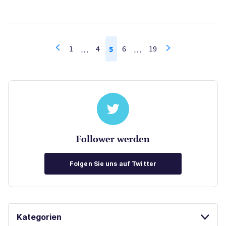
1
4
5
6
19
…
…
Follower werden
Folgen Sie uns auf Twitter
Kategorien