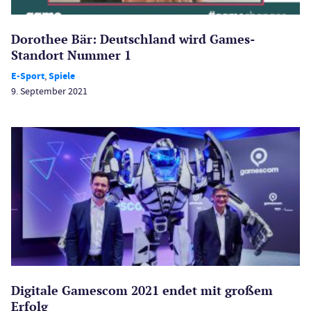
Dorothee Bär: Deutschland wird Games-
Standort Nummer 1
E-Sport
,
Spiele
9. September 2021
Digitale Gamescom 2021 endet mit großem
Erfolg