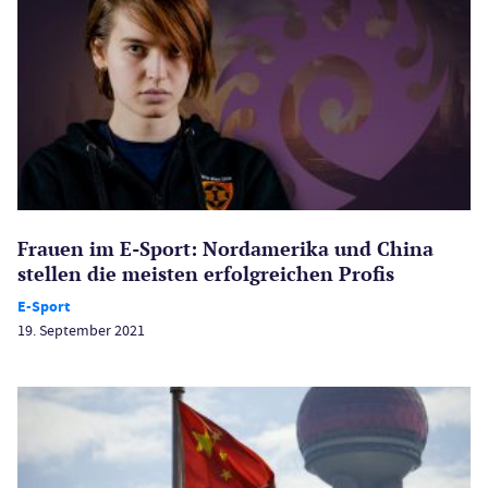
Frauen im E-Sport: Nord­amerika und China
stellen die meisten erfolgreichen Profis
E-Sport
19. September 2021