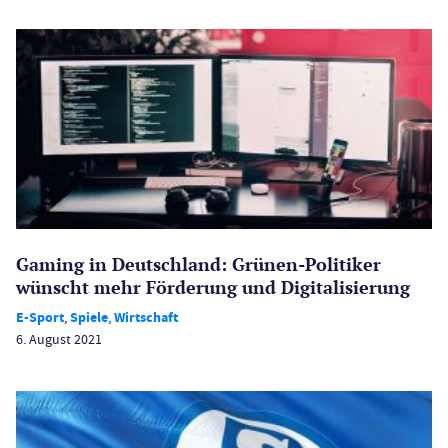
Gaming in Deutschland: Grünen-Politiker
wünscht mehr Förderung und Digitalisierung
E-Sport
,
Spiele
,
Wirtschaft
6. August 2021