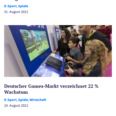
E-Sport
,
Spiele
31. August 2021
Deutscher Games-Markt verzeichnet 22 %
Wachstum
E-Sport
,
Spiele
,
Wirtschaft
24. August 2021