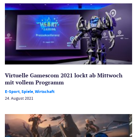
Virtuelle Gamescom 2021 lockt ab Mittwoch
mit vollem Programm
E-Sport
,
Spiele
,
Wirtschaft
24. August 2021