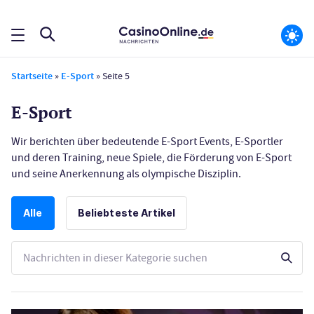
Startseite
»
E-Sport
»
Seite 5
E-Sport
Wir berichten über bedeutende E-Sport Events, E-Sportler
und deren Training, neue Spiele, die Förderung von E-Sport
und seine Anerkennung als olympische Disziplin.
Alle
Beliebteste Artikel