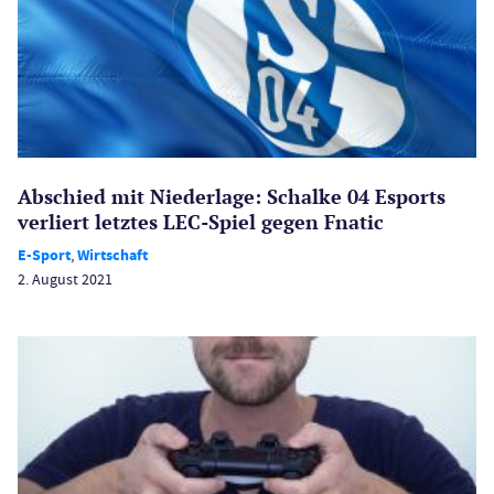
Abschied mit Niederlage: Schalke 04 Esports
verliert letztes LEC-Spiel gegen Fnatic
E-Sport
,
Wirtschaft
2. August 2021