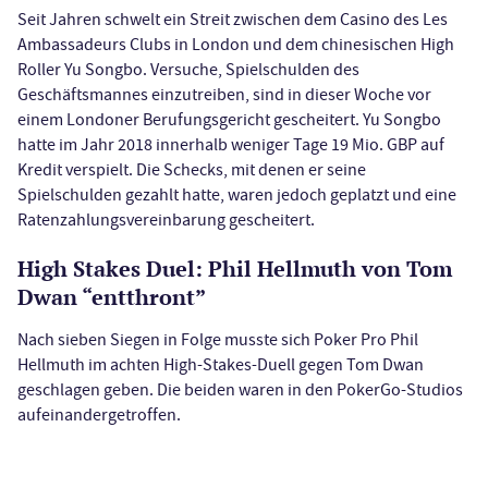
Seit Jahren schwelt ein Streit zwischen dem Casino des Les
Ambassadeurs Clubs in London und dem chinesischen High
Roller Yu Songbo. Versuche, Spielschulden des
Geschäftsmannes einzutreiben, sind in dieser Woche vor
einem Londoner Berufungsgericht gescheitert. Yu Songbo
hatte im Jahr 2018 innerhalb weniger Tage 19 Mio. GBP auf
Kredit verspielt. Die Schecks, mit denen er seine
Spielschulden gezahlt hatte, waren jedoch geplatzt und eine
Ratenzahlungsvereinbarung gescheitert.
High Stakes Duel: Phil Hellmuth von Tom
Dwan “entthront”
Nach sieben Siegen in Folge musste sich Poker Pro Phil
Hellmuth im achten High-Stakes-Duell gegen Tom Dwan
geschlagen geben. Die beiden waren in den PokerGo-Studios
aufeinandergetroffen.