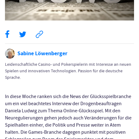
Sabine Löwenberger
Leidenschaftliche Casino- und Pokerspielerin mit Interesse an neuen
Spielen und innovativen Technologien. Passion für die deutsche
Sprache.
In diese Woche ranken sich die News der Glücksspielbranche
um ein viel beachtetes Interview der Drogenbeauftragen
Daniela Ludwig zum Thema Online-Glücksspiel. Mit den
Neuregulierungen gehen jedoch auch Veränderungen für die
Spielhallen einher, die Politik und Presse weiter in Atem
halten. Die Games-Branche dagegen punktet mit positiven