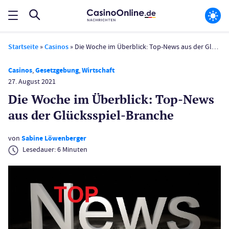
Startseite
»
Casinos
»
Die Woche im Überblick: Top-News aus der Glücksspiel-Branche
Casinos
,
Gesetzgebung
,
Wirtschaft
27. August 2021
Die Woche im Überblick: Top-News
aus der Glücksspiel-Branche
von
Sabine Löwenberger
Lesedauer:
6
Minuten