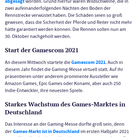
abgesagt
worden. Grund hierfür waren Wildschweine, die in
zwei aufeinanderfolgenden Nächten den Boden der
Rennstrecke verwüstet haben. Die Schäden seien so groß
gewesen, dass die Sicherheit der Pferde und Reiter nicht mehr
hätte garantiert werden können. Die Rennen sollen nun am
30. Oktober nachgeholt werden.
Start der Gamescom 2021
Gamescom 2021
An diesem Mittwoch startete die
. Auch in
diesem Jahr findet die Gaming-Messe virtuell statt. Auf ihr
präsentieren unter anderem prominente Aussteller wie
Amazon Games, Epic Games oder Konami, aber auch 250
Indie-Entwickler, ihre neuesten Spiele.
Starkes Wachstum des Games-Marktes in
Deutschland
Das Interesse an der Gaming-Messe dürfte groß sein, denn
Games-Markt ist in Deutschland
der
im ersten Halbjahr 2021