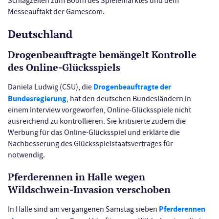
Schlagzeilen zum Boom des Spielemarktes und dem
Messeauftakt der Gamescom.
Deutschland
Drogenbeauftragte bemängelt Kontrolle
des Online-Glücksspiels
Drogenbeauftragte der
Daniela Ludwig (CSU), die
Bundesregierung
, hat den deutschen Bundesländern in
einem Interview vorgeworfen, Online-Glücksspiele nicht
ausreichend zu kontrollieren. Sie kritisierte zudem die
Werbung für das Online-Glücksspiel und erklärte die
Nachbesserung des Glücksspielstaatsvertrages für
notwendig.
Pferderennen in Halle wegen
Wildschwein-Invasion verschoben
Pferderennen
In Halle sind am vergangenen Samstag sieben