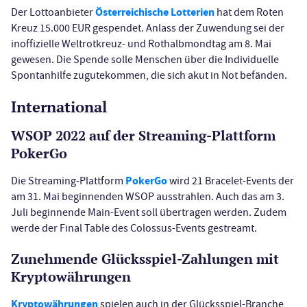
Österreichische Lotterien
Der Lottoanbieter
hat dem Roten
Kreuz 15.000 EUR gespendet. Anlass der Zuwendung sei der
inoffizielle Weltrotkreuz- und Rothalbmondtag am 8. Mai
gewesen. Die Spende solle Menschen über die Individuelle
Spontanhilfe zugutekommen, die sich akut in Not befänden.
International
WSOP 2022 auf der Streaming-Plattform
PokerGo
PokerGo
Die Streaming-Plattform
wird 21 Bracelet-Events der
am 31. Mai beginnenden WSOP ausstrahlen. Auch das am 3.
Juli beginnende Main-Event soll übertragen werden. Zudem
werde der Final Table des Colossus-Events gestreamt.
Zunehmende Glücksspiel-Zahlungen mit
Kryptowährungen
Kryptowährungen
spielen auch in der Glücksspiel-Branche