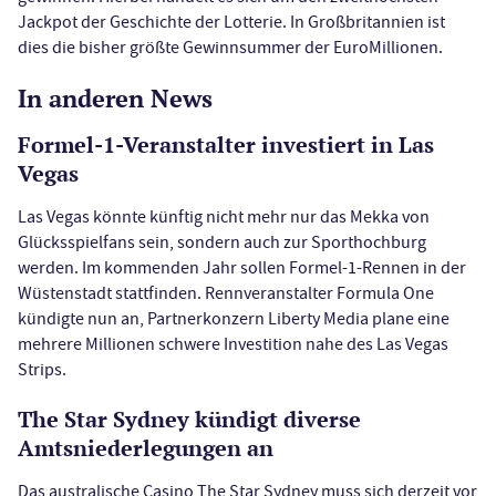
Jackpot der Geschichte der Lotterie. In Großbritannien ist
dies die bisher größte Gewinnsummer der EuroMillionen.
In anderen News
Formel-1-Veranstalter investiert in Las
Vegas
Las Vegas könnte künftig nicht mehr nur das Mekka von
Glücksspielfans sein, sondern auch zur Sporthochburg
werden. Im kommenden Jahr sollen Formel-1-Rennen in der
Wüstenstadt stattfinden. Rennveranstalter Formula One
kündigte nun an, Partnerkonzern Liberty Media plane eine
mehrere Millionen schwere Investition nahe des Las Vegas
Strips.
The Star Sydney kündigt diverse
Amtsniederlegungen an
Das australische Casino The Star Sydney muss sich derzeit vor