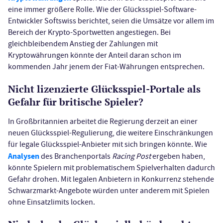
eine immer größere Rolle. Wie der Glücksspiel-Software-
Entwickler Softswiss berichtet, seien die Umsätze vor allem im
Bereich der Krypto-Sportwetten angestiegen. Bei
gleichbleibendem Anstieg der Zahlungen mit
Kryptowährungen könnte der Anteil daran schon im
kommenden Jahr jenem der Fiat-Währungen entsprechen.
Nicht lizenzierte Glücksspiel-Portale als
Gefahr für britische Spieler?
In Großbritannien arbeitet die Regierung derzeit an einer
neuen Glücksspiel-Regulierung, die weitere Einschränkungen
für legale Glücksspiel-Anbieter mit sich bringen könnte. Wie
Analysen
des Branchenportals
Racing Post
ergeben haben,
könnte Spielern mit problematischem Spielverhalten dadurch
Gefahr drohen. Mit legalen Anbietern in Konkurrenz stehende
Schwarzmarkt-Angebote würden unter anderem mit Spielen
ohne Einsatzlimits locken.