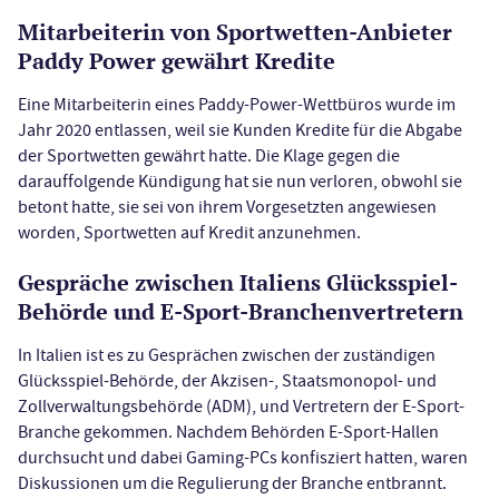
Mitarbeiterin von Sportwetten-Anbieter
Paddy Power gewährt Kredite
Eine Mitarbeiterin eines Paddy-Power-Wettbüros wurde im
Jahr 2020 entlassen, weil sie Kunden Kredite für die Abgabe
der Sportwetten gewährt hatte. Die Klage gegen die
darauffolgende Kündigung hat sie nun verloren, obwohl sie
betont hatte, sie sei von ihrem Vorgesetzten angewiesen
worden, Sportwetten auf Kredit anzunehmen.
Gespräche zwischen Italiens Glücksspiel-
Behörde und E-Sport-Branchenvertretern
In Italien ist es zu Gesprächen zwischen der zuständigen
Glücksspiel-Behörde, der Akzisen-, Staatsmonopol- und
Zollverwaltungsbehörde (ADM), und Vertretern der E-Sport-
Branche gekommen. Nachdem Behörden E-Sport-Hallen
durchsucht und dabei Gaming-PCs konfisziert hatten, waren
Diskussionen um die Regulierung der Branche entbrannt.