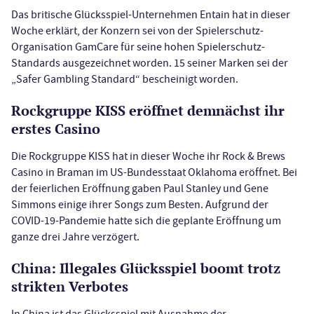
Das britische Glücksspiel-Unternehmen Entain hat in dieser
Woche erklärt, der Konzern sei von der Spielerschutz-
Organisation GamCare für seine hohen Spielerschutz-
Standards ausgezeichnet worden. 15 seiner Marken sei der
„Safer Gambling Standard“ bescheinigt worden.
Rockgruppe KISS eröffnet demnächst ihr
erstes Casino
Die Rockgruppe KISS hat in dieser Woche ihr Rock & Brews
Casino in Braman im US-Bundesstaat Oklahoma eröffnet. Bei
der feierlichen Eröffnung gaben Paul Stanley und Gene
Simmons einige ihrer Songs zum Besten. Aufgrund der
COVID-19-Pandemie hatte sich die geplante Eröffnung um
ganze drei Jahre verzögert.
China: Illegales Glücksspiel boomt trotz
strikten Verbotes
In China ist das Glücksspiel mit Ausnahme der