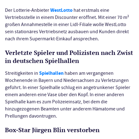
WestLotto
Der Lotterie-Anbieter
hat erstmals eine
Vertriebsstelle in einem Discounter eröffnet. Mit einer 70 m²
großen Annahmestelle in einer Lidl-Filiale wolle WestLotto
sein stationäres Vertriebsnetz ausbauen und Kunden direkt
nach ihrem Supermarkt-Einkauf ansprechen.
Verletzte Spieler und Polizisten nach Zwist
in deutschen Spielhallen
Spielhallen
Streitigkeiten in
haben am vergangenen
Wochenende in Bayern und Niedersachsen zu Verletzungen
geführt. In einer Spielhalle schlug ein angetrunkener Spieler
einem anderen eine Vase über den Kopf. In einer anderen
Spielhalle kam es zum Polizeieinsatz, bei dem die
hinzugezogenen Beamten unter anderem Hämatome und
Prellungen davontrugen.
Box-Star Jürgen Blin verstorben