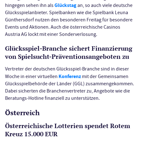
Glückstag
hingegen sehen ihn als
an, so auch viele deutsche
Glücksspielanbieter. Spielbanken wie die Spielbank Leuna
Günthersdorf nutzen den besonderen Freitag für besondere
Events und Aktionen. Auch die österreichische Casinos
Austria AG lockt mit einer Sonderverlosung.
Glücksspiel-Branche sichert Finanzierung
von Spielsucht-Präventionsangeboten zu
Vertreter der deutschen Glücksspiel-Branche sind in dieser
Konferenz
Woche in einer virtuellen
mit der Gemeinsamen
Glücksspielbehörde der Länder (GGL) zusammengekommen.
Dabei sicherten die Branchenvertreter zu, Angebote wie die
Beratungs-Hotline finanziell zu unterstützen.
Österreich
Österreichische Lotterien spendet Rotem
Kreuz 15.000 EUR